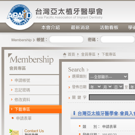
密碼：
帳號：
首頁
會員專區
下載專區
選擇類別
申請帳號
發佈日期
至
忘記密碼
關 鍵 字
修改資料
下載專區
台灣亞太植牙醫學會-會員入
申請表單
類 別：
申請表單